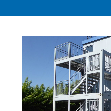
Zeige
grösseres
Bild