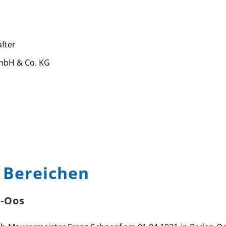
fter
mbH & Co. KG
n Bereichen
-Oos