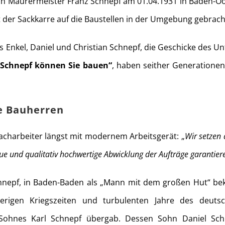
 sich Maurermeister Franz Schnepf am 01.04.1931 in Baden-Oo
 der Sackkarre auf die Baustellen in der Umgebung gebrach
 Enkel, Daniel und Christian Schnepf, die Geschicke des Un
 Schnepf können Sie bauen“
, haben seither Generation
e Bauherren
Facharbeiter längst mit modernem Arbeitsgerät: „
Wir setzen
e und qualitativ hochwertige Abwicklung der Aufträge garantier
chnepf, in Baden-Baden als „Mann mit dem großen Hut“ beka
rigen Kriegszeiten und turbulenten Jahre des deutsc
ohnes Karl Schnepf übergab. Dessen Sohn Daniel Schne