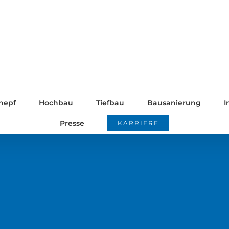
nepf
Hochbau
Tiefbau
Bausanierung
I
Presse
KARRIERE